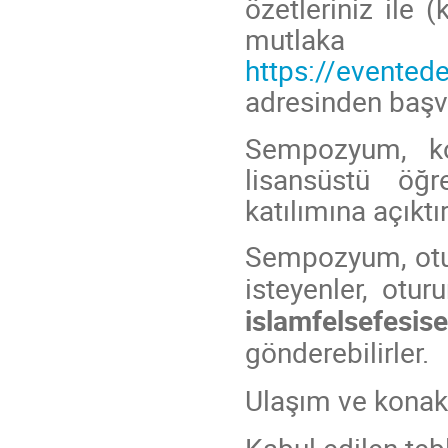
özetleriniz ile
(k
mutla
https://evented
adresinden başvu
S
empozyum, ko
lisansüstü
öğre
katılımına açıktır
Sempozyum, otur
isteyenler, otur
islamfelsefesi
gönderebilirler.
Ulaşım ve konakl
Kabul edilen te