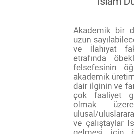
İslam Dü
Akademik bir di
uzun sayılabilec
ve İlahiyat fa
etrafında öbek
felsefesinin ö
akademik üreti
dair ilginin ve f
çok faaliyet ge
olmak üzere
ulusal/uluslara
ve çalıştaylar İ
gelmesi için ö