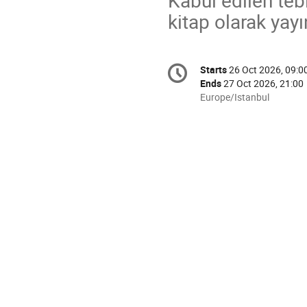
kitap olarak yayı
Conference
Starts
26 Oct 2026, 09:0
Date/Time
information
Ends
27 Oct 2026, 21:00
All
Europe/Istanbul
times
are
in
Europe/Istanbul