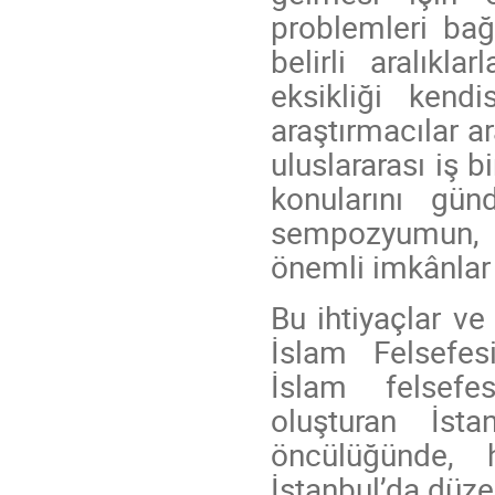
problemleri ba
belirli aralıkl
eksikliği kend
araştırmacılar a
uluslararası iş 
konularını gü
sempozyumun, a
önemli imkânlar
Bu ihtiyaçlar ve
İslam Felsefe
İslam felsefes
oluşturan İsta
öncülüğünde, 
İstanbul’da düzen