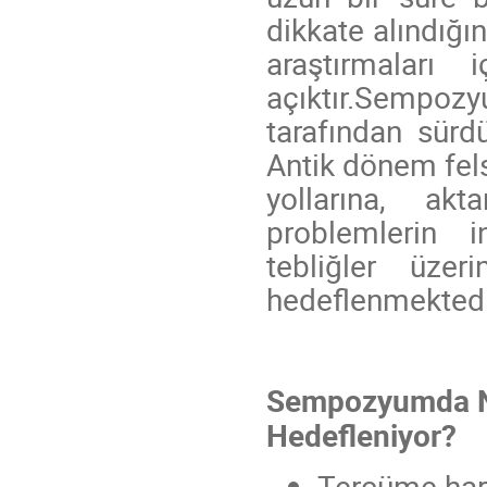
dikkate alındığı
araştırmaları
açıktır.Sempozy
tarafından sürd
Antik dönem fels
yollarına, ak
problemlerin i
tebliğler üzer
hedeflenmektedi
Sempozyumda Ne
Hedefleniyor?
Tercüme hare