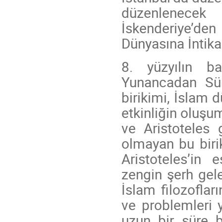
düzenlenecek
İskenderiye’de
Dünyasına İntika
8. yüzyılın ba
Yunancadan Sür
birikimi, İslam 
etkinliğin oluşu
ve Aristoteles g
olmayan bu birik
Aristoteles’in e
zengin şerh gele
İslam filozoflar
ve problemleri y
uzun bir süre 