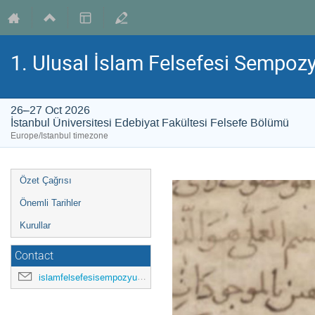
1. Ulusal İslam Felsefesi Sempo
26–27 Oct 2026
İstanbul Üniversitesi Edebiyat Fakültesi Felsefe Bölümü
Europe/Istanbul timezone
Event
Özet Çağrısı
menu
Önemli Tarihler
Kurullar
Contact
islamfelsefesisempozyumu@istanbul.edu.tr