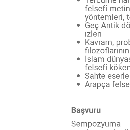
felsefî metin
yöntemleri, 
Geç Antik d
izleri
Kavram, prob
filozoflarının
İslam dünyası
felsefî köken
Sahte eserler
Arapça felse
Başvuru
Sempozyum